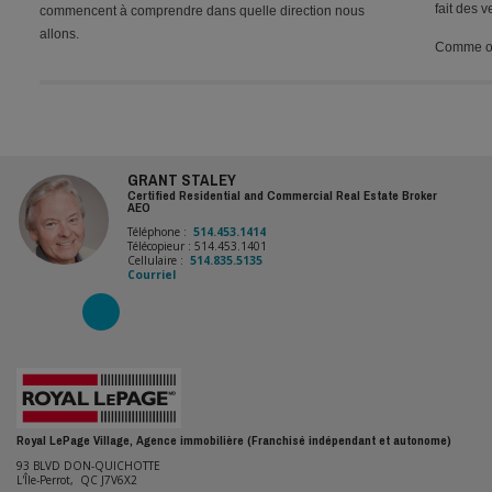
fait des 
commencent à comprendre dans quelle direction nous
allons.
Comme on 
GRANT STALEY
Certified Residential and Commercial Real Estate Broker
AEO
Téléphone :
514.453.1414
Télécopieur : 514.453.1401
Cellulaire :
514.835.5135
Courriel
Royal LePage Village, Agence immobilière (Franchisé indépendant et autonome)
93 BLVD DON-QUICHOTTE
L'Île-Perrot, QC J7V6X2