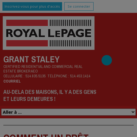
Inscrivez-vous pour plus d'accès
Se connecter
GRANT STALEY
CERTIFIED RESIDENTIAL AND COMMERCIAL REAL
ESTATE BROKER AEO
CELLULAIRE :
514.835.5135
TÉLÉPHONE :
514.453.1414
COURRIEL
AU-DELA DES MAISONS, IL Y A DES GENS
ET LEURS DEMEURES !