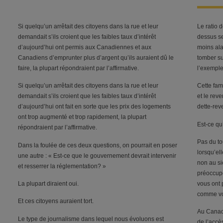
Si quelqu’un arrêtait des citoyens dans la rue et leur
Le ratio 
demandait s’ils croient que les faibles taux d’intérêt
dessus se
d’aujourd’hui ont permis aux Canadiennes et aux
moins ala
Canadiens d’emprunter plus d’argent qu’ils auraient dû le
tomber su
faire, la plupart répondraient par l’affirmative.
l’exemple
Si quelqu’un arrêtait des citoyens dans la rue et leur
Cette fam
demandait s’ils croient que les faibles taux d’intérêt
et le reve
d’aujourd’hui ont fait en sorte que les prix des logements
dette-re
ont trop augmenté et trop rapidement, la plupart
Est-ce qu
répondraient par l’affirmative.
Pas du to
Dans la foulée de ces deux questions, on pourrait en poser
lorsqu’el
une autre : « Est-ce que le gouvernement devrait intervenir
non au si
et resserrer la réglementation? »
préoccupé
La plupart diraient oui.
vous ont 
comme vou
Et ces citoyens auraient tort.
Au Canad
Le type de journalisme dans lequel nous évoluons est
de l’accès