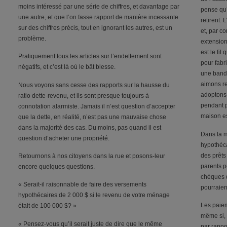
moins intéressé par une série de chiffres, et davantage par
pense qu’
une autre, et que l’on fasse rapport de manière incessante
retirent. 
sur des chiffres précis, tout en ignorant les autres, est un
et, par co
problème.
extension,
est le fi
Pratiquement tous les articles sur l’endettement sont
pour fabr
négatifs, et c’est là où le bât blesse.
une band
aimons re
Nous voyons sans cesse des rapports sur la hausse du
adoptons 
ratio dette-revenu, et ils sont presque toujours à
pendant p
connotation alarmiste. Jamais il n’est question d’accepter
maison es
que la dette, en réalité, n’est pas une mauvaise chose
dans la majorité des cas. Du moins, pas quand il est
Dans la m
question d’acheter une propriété.
hypothécai
des prêts
Retournons à nos citoyens dans la rue et posons-leur
parents p
encore quelques questions.
chèques d
« Serait-il raisonnable de faire des versements
pourraien
hypothécaires de 2 000 $ si le revenu de votre ménage
Les paiem
était de 100 000 $? »
même si, 
« Pensez-vous qu’il serait juste de dire que le même
par rappo