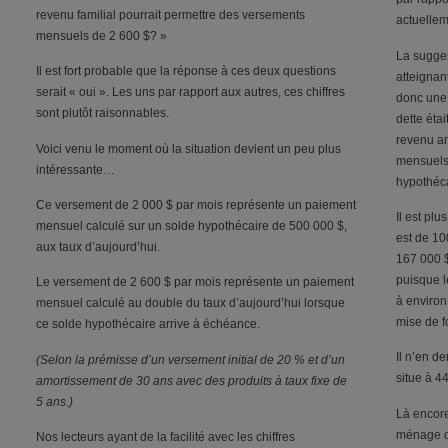
revenu familial pourrait permettre des versements
actuellem
mensuels de 2 600 $? »
La sugges
Il est fort probable que la réponse à ces deux questions
atteignan
serait « oui ». Les uns par rapport aux autres, ces chiffres
donc une 
sont plutôt raisonnables.
dette étai
revenu an
Voici venu le moment où la situation devient un peu plus
mensuels
intéressante…
hypothéca
Ce versement de 2 000 $ par mois représente un paiement
Il est pl
mensuel calculé sur un solde hypothécaire de 500 000 $,
est de 10
aux taux d’aujourd’hui.
167 000 $
puisque l
Le versement de 2 600 $ par mois représente un paiement
à environ
mensuel calculé au double du taux d’aujourd’hui lorsque
mise de fo
ce solde hypothécaire arrive à échéance.
Il n’en d
(Selon la prémisse d’un versement initial de 20 % et d’un
situe à 4
amortissement de 30 ans avec des produits à taux fixe de
5 ans.)
Là encore
ménage do
Nos lecteurs ayant de la facilité avec les chiffres