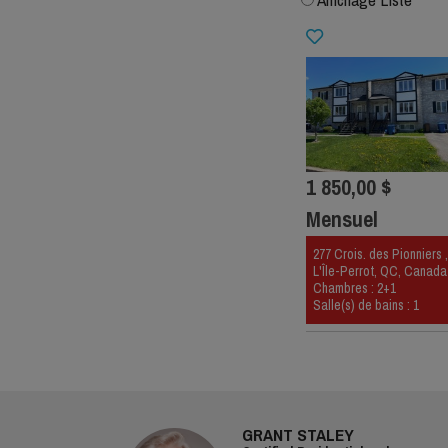
1 850,00 $
Mensuel
277 Crois. des Pionniers 
L'Île-Perrot, QC, Canada
Chambres : 2+1
Salle(s) de bains : 1
GRANT STALEY