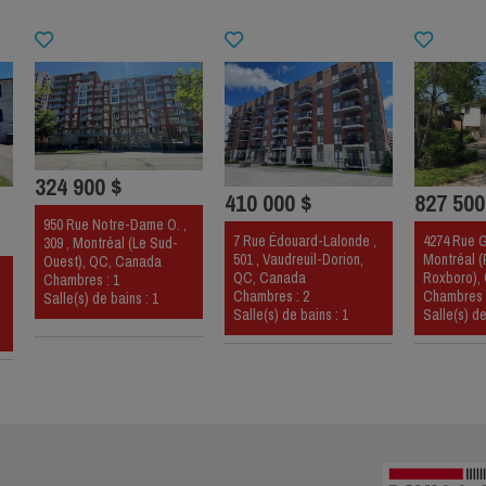
324 900 $
410 000 $
827 500
950 Rue Notre-Dame O. ,
7 Rue Édouard-Lalonde ,
4274 Rue G
309 , Montréal (Le Sud-
501 , Vaudreuil-Dorion,
Montréal (
Ouest), QC, Canada
,
QC, Canada
Roxboro),
Chambres : 1
Chambres : 2
Chambres 
Salle(s) de bains : 1
Salle(s) de bains : 1
Salle(s) de