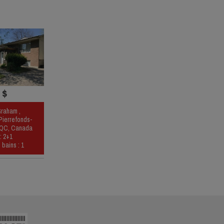
 $
raham ,
Pierrefonds-
 QC, Canada
: 2+1
 bains : 1