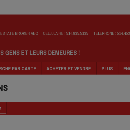
L ESTATE BROKER AEO
CELLULAIRE :
514.835.5135
TÉLÉPHONE :
514.453
ES GENS ET LEURS DEMEURES !
RCHE PAR CARTE
ACHETER ET VENDRE
PLUS
EN
NS
S