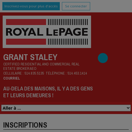
Inscrivez-vous pour plus d'accès
Se connecter
GRANT STALEY
CERTIFIED RESIDENTIAL AND COMMERCIAL REAL
ESTATE BROKER AEO
CELLULAIRE :
514.835.5135
TÉLÉPHONE :
514.453.1414
COURRIEL
AU-DELA DES MAISONS, IL Y A DES GENS
ET LEURS DEMEURES !
INSCRIPTIONS