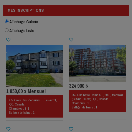
MES INSCRIPTIONS
Affichage Galerie
Affichage Liste
324 900 $
1 850,00 $ Mensuel
950 Rue Notre-Dame O. , 309 , Montréal
(Le Sud-Ouest), QC, Canada
277 Crois. des Pionniers , L'Île-Perrot,
Chambres : 1
QC, Canada
Salle(s) de bains : 1
Chambres : 2+1
Salle(s) de bains : 1