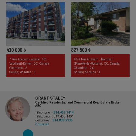
410 000 $
827 500 $
7 Rue Édouard-Lalonde , 501 ,
4274 Rue Graham , Montréal
Vaudreuil-Dorion, QC, Canada
(Pierrefonds-Roxboro), QC, Canada
Chambres : 2
Chambres : 2+1
Salle(s) de bains : 1
Salle(s) de bains : 1
GRANT STALEY
Certified Residential and Commercial Real Estate Broker
AEO
Téléphone :
514.453.1414
Télécopieur : 514.453.1401
Cellulaire :
514.835.5135
Courriel