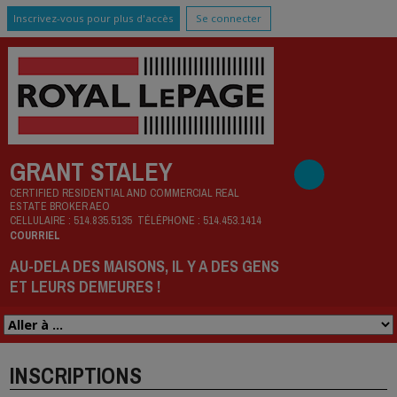
Inscrivez-vous pour plus d'accès
Se connecter
GRANT STALEY
CERTIFIED RESIDENTIAL AND COMMERCIAL REAL
ESTATE BROKER AEO
CELLULAIRE :
514.835.5135
TÉLÉPHONE :
514.453.1414
COURRIEL
AU-DELA DES MAISONS, IL Y A DES GENS
ET LEURS DEMEURES !
INSCRIPTIONS