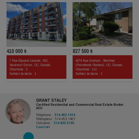
410 000 $
827 500 $
7 Rue Édouard-Lalonde , 501 ,
4274 Rue Graham , Montréal
Vaudreuil-Dorion, QC, Canada
(Pierrefonds-Roxboro), QC, Canada
Chambres : 2
Chambres : 2+1
Salle(s) de bains : 1
Salle(s) de bains : 1
GRANT STALEY
Certified Residential and Commercial Real Estate Broker
AEO
Téléphone :
514.453.1414
Télécopieur : 514.453.1401
Cellulaire :
514.835.5135
Courriel