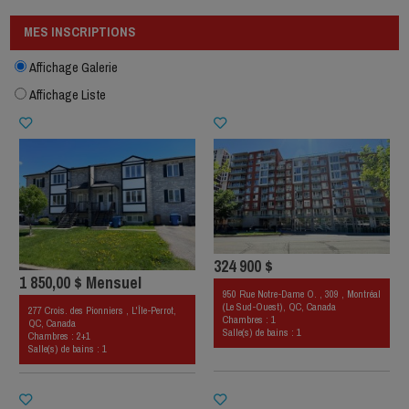
MES INSCRIPTIONS
Affichage Galerie
Affichage Liste
324 900 $
1 850,00 $ Mensuel
950 Rue Notre-Dame O. , 309 , Montréal
(Le Sud-Ouest), QC, Canada
277 Crois. des Pionniers , L'Île-Perrot,
Chambres : 1
QC, Canada
Salle(s) de bains : 1
Chambres : 2+1
Salle(s) de bains : 1